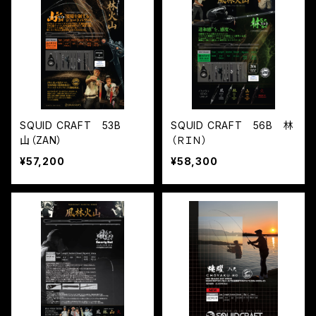
SQUID CRAFT 53B
SQUID CRAFT 56B 林
山（ZAN）
（ＲＩＮ）
¥57,200
¥58,300